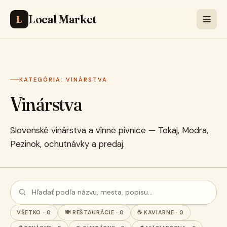
Local Market
L
KATEGÓRIA: VINÁRSTVA
Vinárstva
Slovenské vinárstva a vínne pivnice — Tokaj, Modra,
Pezinok, ochutnávky a predaj.
VŠETKO · 0
🍽️ REŠTAURÁCIE · 0
☕ KAVIARNE · 0