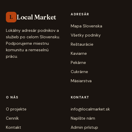
ADRESÁR
Local Market
L
Mapa Slovenska
Lokálny adresár podnikov a
Všetky podniky
služieb po celom Slovensku.
Podporujeme miestnu
Reštaurácie
komunitu a remeselnú
Kaviarne
prácu.
Pekárne
Cukrárne
Mäsiarstva
O NÁS
KONTAKT
O projekte
info@localmarket.sk
Cenník
Napíšte nám
Kontakt
Admin prístup