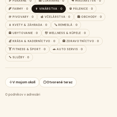
🥖 PEKÁRNE · 0
🍰 CUKRÁRNE · 0
🥩 MÄSIARSTVA · 0
🌾 FARMY · 0
🍷 VINÁRSTVA · 0
🥃 PÁLENICE · 0
🍺 PIVOVARY · 0
🍯 VČELÁRSTVA · 0
🛍️ OBCHODY · 0
🌷 KVETY & ZÁHRADA · 0
🪚 REMESLÁ · 0
🏨 UBYTOVANIE · 0
💆 WELLNESS & KÚPELE · 0
💇 KRÁSA & KADERNÍCTVO · 0
🏥 ZDRAVOTNÍCTVO · 0
🏋️ FITNESS & ŠPORT · 0
🚗 AUTO SERVIS · 0
🔧 SLUŽBY · 0
V mojom okolí
Otvorené teraz
0
podnikov v adresári