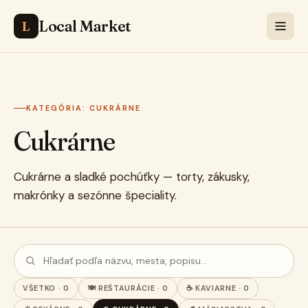
Local Market
L
KATEGÓRIA: CUKRÁRNE
Cukrárne
Cukrárne a sladké pochúťky — torty, zákusky,
makrónky a sezónne špeciality.
VŠETKO · 0
🍽️ REŠTAURÁCIE · 0
☕ KAVIARNE · 0