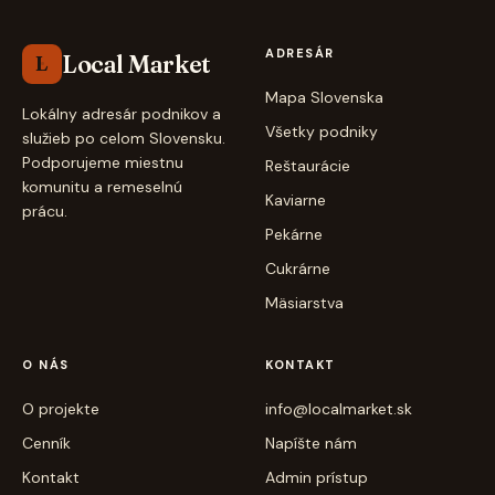
ADRESÁR
Local Market
L
Mapa Slovenska
Lokálny adresár podnikov a
Všetky podniky
služieb po celom Slovensku.
Podporujeme miestnu
Reštaurácie
komunitu a remeselnú
Kaviarne
prácu.
Pekárne
Cukrárne
Mäsiarstva
O NÁS
KONTAKT
O projekte
info@localmarket.sk
Cenník
Napíšte nám
Kontakt
Admin prístup