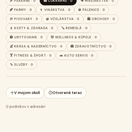
🥖 PEKÁRNE · 0
🍰 CUKRÁRNE · 0
🥩 MÄSIARSTVA · 0
🌾 FARMY · 0
🍷 VINÁRSTVA · 0
🥃 PÁLENICE · 0
🍺 PIVOVARY · 0
🍯 VČELÁRSTVA · 0
🛍️ OBCHODY · 0
🌷 KVETY & ZÁHRADA · 0
🪚 REMESLÁ · 0
🏨 UBYTOVANIE · 0
💆 WELLNESS & KÚPELE · 0
💇 KRÁSA & KADERNÍCTVO · 0
🏥 ZDRAVOTNÍCTVO · 0
🏋️ FITNESS & ŠPORT · 0
🚗 AUTO SERVIS · 0
🔧 SLUŽBY · 0
V mojom okolí
Otvorené teraz
0
podnikov v adresári