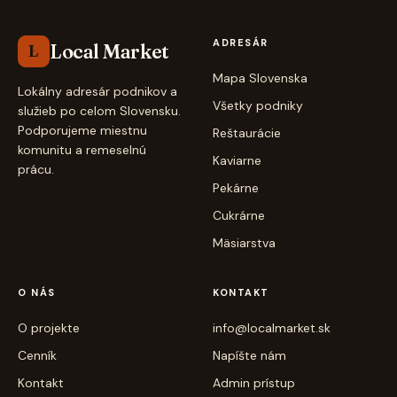
ADRESÁR
Local Market
L
Mapa Slovenska
Lokálny adresár podnikov a
Všetky podniky
služieb po celom Slovensku.
Podporujeme miestnu
Reštaurácie
komunitu a remeselnú
Kaviarne
prácu.
Pekárne
Cukrárne
Mäsiarstva
O NÁS
KONTAKT
O projekte
info@localmarket.sk
Cenník
Napíšte nám
Kontakt
Admin prístup