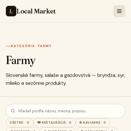
Local Market
L
KATEGÓRIA: FARMY
Farmy
Slovenské farmy, salaše a gazdovstvá — bryndza, syr,
mlieko a sezónne produkty.
VŠETKO · 0
🍽️ REŠTAURÁCIE · 0
☕ KAVIARNE · 0