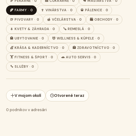
🥖 PEKÁRNE · 0
🍰 CUKRÁRNE · 0
🥩 MÄSIARSTVA · 0
🌾 FARMY · 0
🍷 VINÁRSTVA · 0
🥃 PÁLENICE · 0
🍺 PIVOVARY · 0
🍯 VČELÁRSTVA · 0
🛍️ OBCHODY · 0
🌷 KVETY & ZÁHRADA · 0
🪚 REMESLÁ · 0
🏨 UBYTOVANIE · 0
💆 WELLNESS & KÚPELE · 0
💇 KRÁSA & KADERNÍCTVO · 0
🏥 ZDRAVOTNÍCTVO · 0
🏋️ FITNESS & ŠPORT · 0
🚗 AUTO SERVIS · 0
🔧 SLUŽBY · 0
V mojom okolí
Otvorené teraz
0
podnikov v adresári