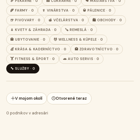
🥖 PEKÁRNE · 0
🍰 CUKRÁRNE · 0
🥩 MÄSIARSTVA · 0
🌾 FARMY · 0
🍷 VINÁRSTVA · 0
🥃 PÁLENICE · 0
🍺 PIVOVARY · 0
🍯 VČELÁRSTVA · 0
🛍️ OBCHODY · 0
🌷 KVETY & ZÁHRADA · 0
🪚 REMESLÁ · 0
🏨 UBYTOVANIE · 0
💆 WELLNESS & KÚPELE · 0
💇 KRÁSA & KADERNÍCTVO · 0
🏥 ZDRAVOTNÍCTVO · 0
🏋️ FITNESS & ŠPORT · 0
🚗 AUTO SERVIS · 0
🔧 SLUŽBY · 0
V mojom okolí
Otvorené teraz
0
podnikov v adresári