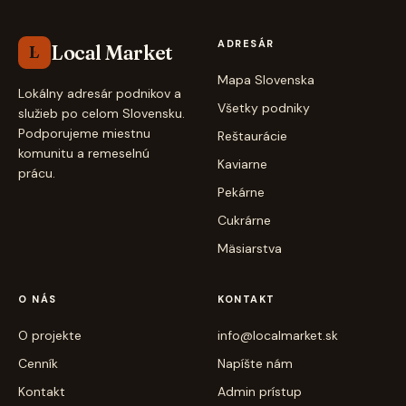
ADRESÁR
Local Market
L
Mapa Slovenska
Lokálny adresár podnikov a
Všetky podniky
služieb po celom Slovensku.
Podporujeme miestnu
Reštaurácie
komunitu a remeselnú
Kaviarne
prácu.
Pekárne
Cukrárne
Mäsiarstva
O NÁS
KONTAKT
O projekte
info@localmarket.sk
Cenník
Napíšte nám
Kontakt
Admin prístup