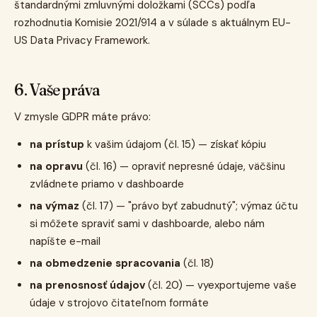
štandardnými zmluvnými doložkami (SCCs) podľa
rozhodnutia Komisie 2021/914 a v súlade s aktuálnym EU-
US Data Privacy Framework.
6. Vaše práva
V zmysle GDPR máte právo:
na prístup
k vašim údajom (čl. 15) — získať kópiu
na opravu
(čl. 16) — opraviť nepresné údaje, väčšinu
zvládnete priamo v dashboarde
na výmaz
(čl. 17) — "právo byť zabudnutý"; výmaz účtu
si môžete spraviť sami v dashboarde, alebo nám
napíšte e-mail
na obmedzenie spracovania
(čl. 18)
na prenosnosť údajov
(čl. 20) — vyexportujeme vaše
údaje v strojovo čitateľnom formáte