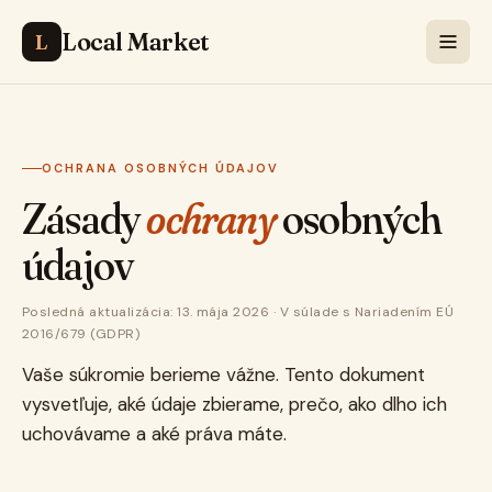
Local Market
L
OCHRANA OSOBNÝCH ÚDAJOV
Zásady
ochrany
osobných
údajov
Posledná aktualizácia: 13. mája 2026 · V súlade s Nariadením EÚ
2016/679 (GDPR)
Vaše súkromie berieme vážne. Tento dokument
vysvetľuje, aké údaje zbierame, prečo, ako dlho ich
uchovávame a aké práva máte.