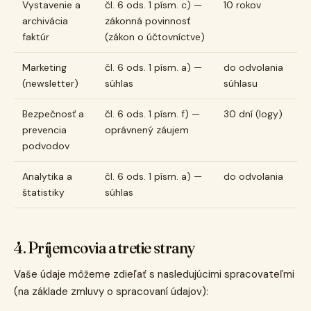
Vystavenie a
čl. 6 ods. 1 písm. c) —
10 rokov
archivácia
zákonná povinnosť
faktúr
(zákon o účtovníctve)
Marketing
čl. 6 ods. 1 písm. a) —
do odvolania
(newsletter)
súhlas
súhlasu
Bezpečnosť a
čl. 6 ods. 1 písm. f) —
30 dní (logy)
prevencia
oprávnený záujem
podvodov
Analytika a
čl. 6 ods. 1 písm. a) —
do odvolania
štatistiky
súhlas
4. Príjemcovia a tretie strany
Vaše údaje môžeme zdieľať s nasledujúcimi spracovateľmi
(na základe zmluvy o spracovaní údajov):