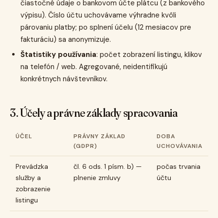
čiastočné údaje o bankovom účte plátcu (z bankového
výpisu). Číslo účtu uchovávame výhradne kvôli
párovaniu platby; po splnení účelu (12 mesiacov pre
fakturáciu) sa anonymizuje.
Štatistiky používania
: počet zobrazení listingu, klikov
na telefón / web. Agregované, neidentifikujú
konkrétnych návštevníkov.
3. Účely a právne základy spracovania
ÚČEL
PRÁVNY ZÁKLAD
DOBA
(GDPR)
UCHOVÁVANIA
Prevádzka
čl. 6 ods. 1 písm. b) —
počas trvania
služby a
plnenie zmluvy
účtu
zobrazenie
listingu