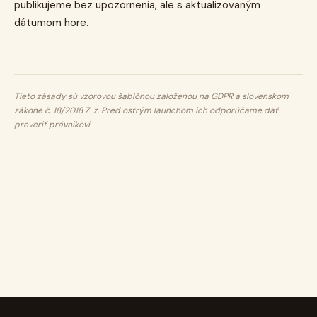
publikujeme bez upozornenia, ale s aktualizovaným
dátumom hore.
Tieto zásady sú vzorovou šablónou založenou na GDPR a slovenskom
zákone č. 18/2018 Z. z. Pred ostrým launchom ich odporúčame dať
preveriť právnikovi.