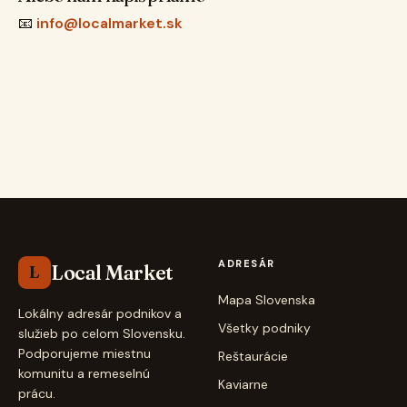
📧
info@localmarket.sk
ADRESÁR
Local Market
L
Mapa Slovenska
Lokálny adresár podnikov a
Všetky podniky
služieb po celom Slovensku.
Podporujeme miestnu
Reštaurácie
komunitu a remeselnú
Kaviarne
prácu.