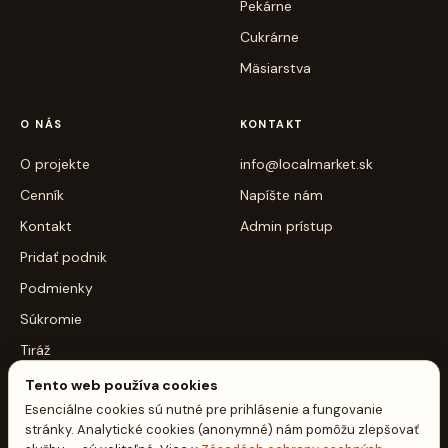
Pekárne
Cukrárne
Mäsiarstva
O NÁS
KONTAKT
O projekte
info@localmarket.sk
Cenník
Napíšte nám
Kontakt
Admin prístup
Pridať podnik
Podmienky
Súkromie
Tiráž
Cookie nastavenia
Tento web používa cookies
Esenciálne cookies sú nutné pre prihlásenie a fungovanie
stránky. Analytické cookies (anonymné) nám pomôžu zlepšovať