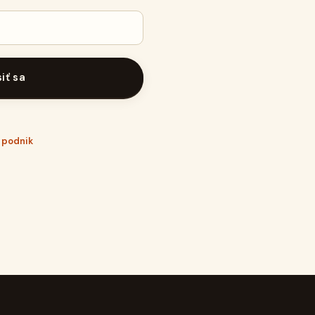
siť sa
j podnik