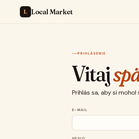
Local Market
L
PRIHLÁSENIE
Vitaj
spä
Prihlás sa, aby si mohol
E-MAIL
HESLO