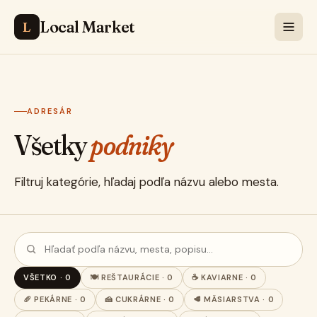
Local Market
L
ADRESÁR
Všetky
podniky
Filtruj kategórie, hľadaj podľa názvu alebo mesta.
VŠETKO · 0
🍽️ REŠTAURÁCIE · 0
☕ KAVIARNE · 0
🥖 PEKÁRNE · 0
🍰 CUKRÁRNE · 0
🥩 MÄSIARSTVA · 0