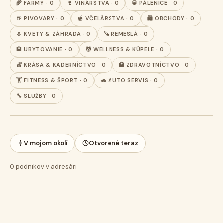
🌾 FARMY · 0
🍷 VINÁRSTVA · 0
🥃 PÁLENICE · 0
🍺 PIVOVARY · 0
🍯 VČELÁRSTVA · 0
🛍️ OBCHODY · 0
🌷 KVETY & ZÁHRADA · 0
🪚 REMESLÁ · 0
🏨 UBYTOVANIE · 0
💆 WELLNESS & KÚPELE · 0
💇 KRÁSA & KADERNÍCTVO · 0
🏥 ZDRAVOTNÍCTVO · 0
🏋️ FITNESS & ŠPORT · 0
🚗 AUTO SERVIS · 0
🔧 SLUŽBY · 0
V mojom okolí
Otvorené teraz
0
podnikov v adresári