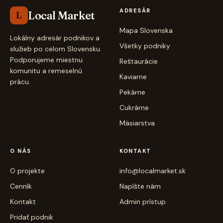
ADRESÁR
Local Market
L
Mapa Slovenska
Lokálny adresár podnikov a
Všetky podniky
služieb po celom Slovensku.
Podporujeme miestnu
Reštaurácie
komunitu a remeselnú
Kaviarne
prácu.
Pekárne
Cukrárne
Mäsiarstva
O NÁS
KONTAKT
O projekte
info@localmarket.sk
Cenník
Napíšte nám
Kontakt
Admin prístup
Pridať podnik