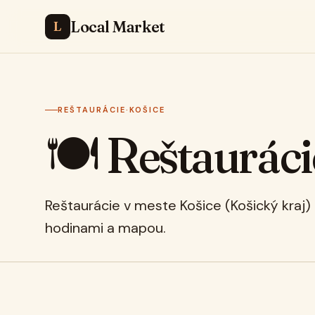
Local Market
L
REŠTAURÁCIE
·
KOŠICE
🍽️ Reštauráci
Reštaurácie v meste Košice (Košický kraj)
hodinami a mapou.