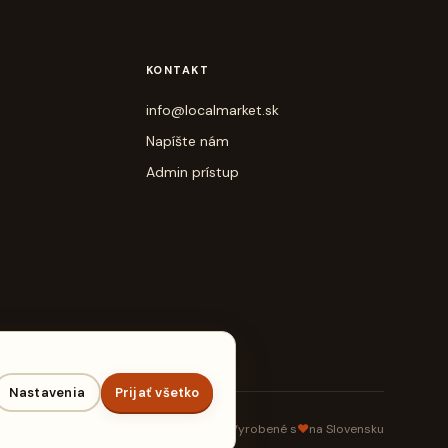
KONTAKT
info@localmarket.sk
Napíšte nám
Admin prístup
Nastavenia
Prijať všetko
Vyrobené s
♥
na Slovensku