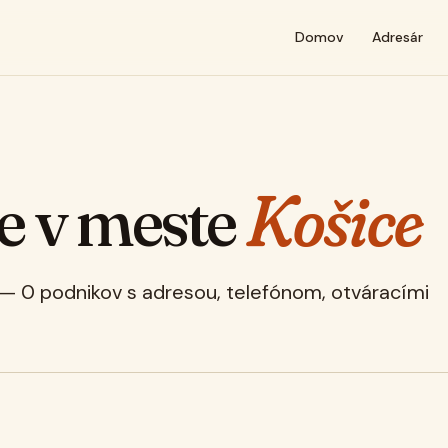
Domov
Adresár
e v meste
Košice
 — 0 podnikov s adresou, telefónom, otváracími