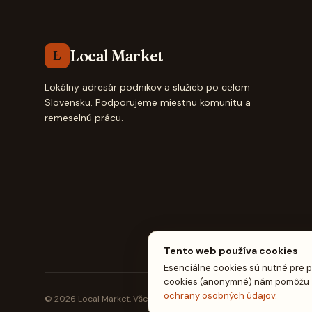
Local Market
L
Lokálny adresár podnikov a služieb po celom
Slovensku. Podporujeme miestnu komunitu a
remeselnú prácu.
Tento web používa cookies
Esenciálne cookies sú nutné pre p
cookies (anonymné) nám pomôžu zl
ochrany osobných údajov
.
© 2026 Local Market. Všetky práva vyhradené.