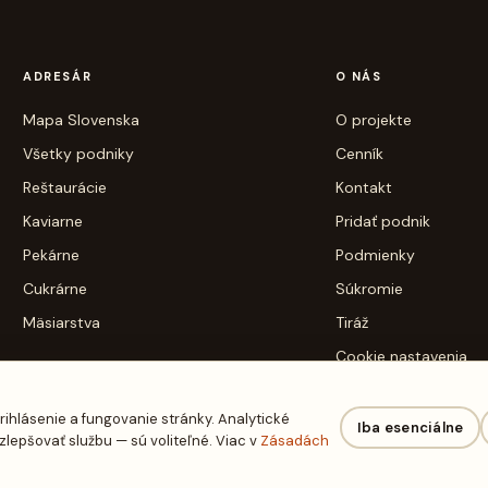
ADRESÁR
O NÁS
Mapa Slovenska
O projekte
Všetky podniky
Cenník
Reštaurácie
Kontakt
Kaviarne
Pridať podnik
Pekárne
Podmienky
Cukrárne
Súkromie
Mäsiarstva
Tiráž
Cookie nastavenia
rihlásenie a fungovanie stránky. Analytické
Iba esenciálne
epšovať službu — sú voliteľné. Viac v
Zásadách