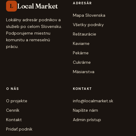
ADRESÁR
Local Market
L
Mapa Slovenska
Lokálny adresár podnikov a
Všetky podniky
služieb po celom Slovensku.
Podporujeme miestnu
Reštaurácie
komunitu a remeselnú
Kaviarne
prácu.
Pekárne
Cukrárne
Mäsiarstva
O NÁS
KONTAKT
O projekte
info@localmarket.sk
Cenník
Napíšte nám
Kontakt
Admin prístup
Pridať podnik