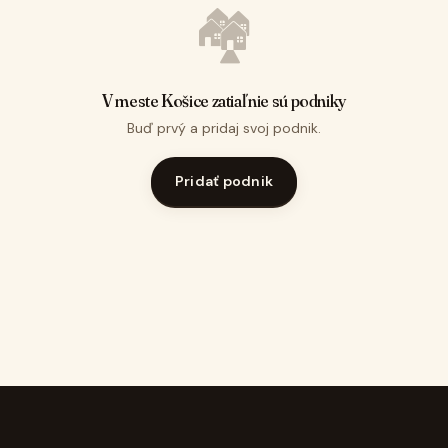
🏘️
V meste Košice zatiaľ nie sú podniky
Buď prvý a pridaj svoj podnik.
Pridať podnik