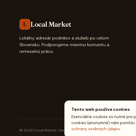
Local Market
L
Lokálny adresár podnikov a služieb po celom
Slovensku. Podporujeme miestnu komunitu a
remeselnú prácu.
Tento web používa cookies
Esenciálne cookies sú nutné pre p
cookies (anonymné) nám pomôžu zl
ochrany osobných údajov
.
© 2026 Local Market. Všetky práva vyhradené.