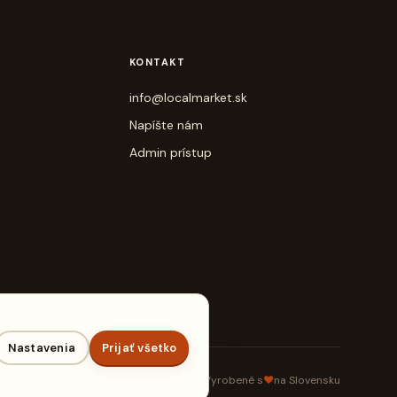
KONTAKT
info@localmarket.sk
Napíšte nám
Admin prístup
Nastavenia
Prijať všetko
Vyrobené s
♥
na Slovensku