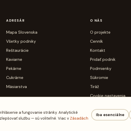
ADRESÁR
O NÁS
Mapa Slovenska
O projekte
Všetky podniky
Cenník
Reštaurácie
Kontakt
Kaviarne
Pridať podnik
Pekárne
Podmienky
Cukrárne
Súkromie
Mäsiarstva
Tiráž
Cookie nastavenia
rihlásenie a fungovanie stránky. Analytické
Iba esenciálne
epšovať službu — sú voliteľné. Viac v
Zásadách