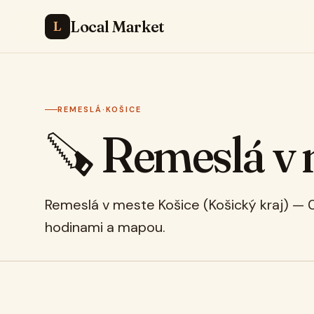
Local Market
L
REMESLÁ
·
KOŠICE
🪚 Remeslá v
Remeslá v meste Košice (Košický kraj) — 
hodinami a mapou.