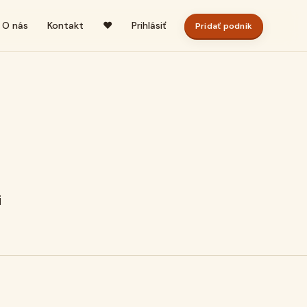
O nás
Kontakt
♥
Prihlásiť
Pridať podnik
i