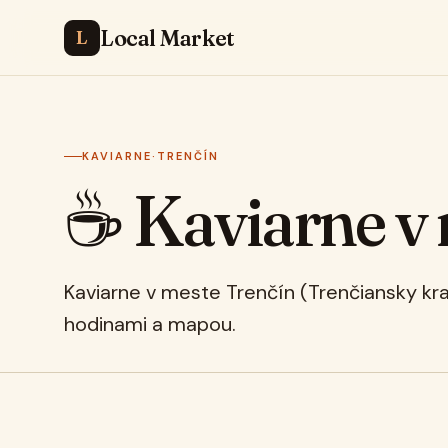
Local Market
L
KAVIARNE
·
TRENČÍN
☕ Kaviarne v
Kaviarne v meste Trenčín (Trenčiansky kr
hodinami a mapou.