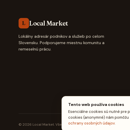
Local Market
L
Lokálny adresár podnikov a služieb po celom
Slovensku. Podporujeme miestnu komunitu a
remeselnú prácu.
Tento web používa cookies
Esenciálne cookies sú nutné pre p
cookies (anonymné) nám pomôžu zl
ochrany osobných údajov
.
© 2026 Local Market. Všetky práva vyhradené.