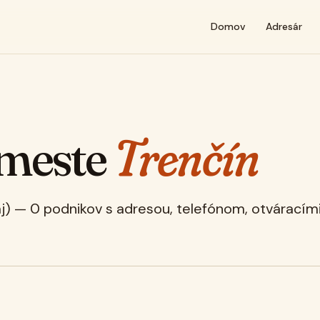
Domov
Adresár
 meste
Trenčín
aj) — 0 podnikov s adresou, telefónom, otváracím