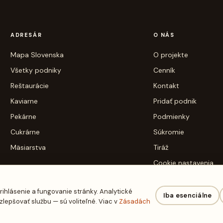
ADRESÁR
O NÁS
Mapa Slovenska
O projekte
Všetky podniky
Cenník
Reštaurácie
Kontakt
Kaviarne
Pridať podnik
Pekárne
Podmienky
Cukrárne
Súkromie
Mäsiarstva
Tiráž
Cookie nastavenia
rihlásenie a fungovanie stránky. Analytické
Iba esenciálne
epšovať službu — sú voliteľné. Viac v
Zásadách