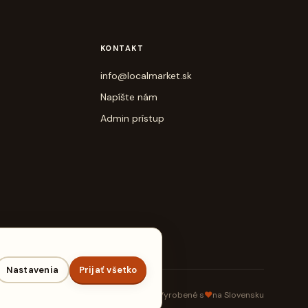
KONTAKT
info@localmarket.sk
Napíšte nám
Admin prístup
Nastavenia
Prijať všetko
Vyrobené s
♥
na Slovensku