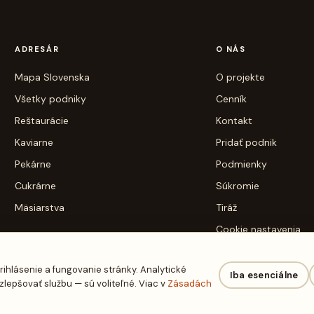
ADRESÁR
O NÁS
Mapa Slovenska
O projekte
Všetky podniky
Cenník
Reštaurácie
Kontakt
Kaviarne
Pridať podnik
Pekárne
Podmienky
Cukrárne
Súkromie
Mäsiarstva
Tiráž
Cookie nastavenia
rihlásenie a fungovanie stránky. Analytické
Iba esenciálne
epšovať službu — sú voliteľné. Viac v
Zásadách