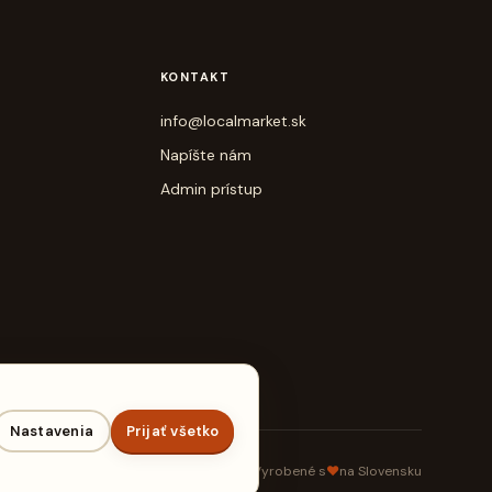
KONTAKT
info@localmarket.sk
Napíšte nám
Admin prístup
Nastavenia
Prijať všetko
Vyrobené s
♥
na Slovensku