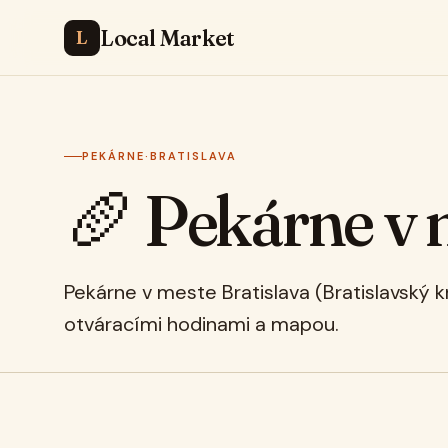
Local Market
L
PEKÁRNE
·
BRATISLAVA
🥖 Pekárne v 
Pekárne v meste Bratislava (Bratislavský 
otváracími hodinami a mapou.