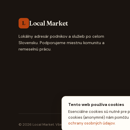
Local Market
L
Lokálny adresár podnikov a služieb po celom
Slovensku. Podporujeme miestnu komunitu a
remeselnú prácu.
Tento web používa cookies
Esenciálne cookies sú nutné pre p
cookies (anonymné) nám pomôžu zl
ochrany osobných údajov
.
© 2026 Local Market. Všetky práva vyhradené.