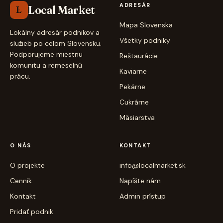
ADRESÁR
Local Market
L
Mapa Slovenska
Lokálny adresár podnikov a
Všetky podniky
služieb po celom Slovensku.
Podporujeme miestnu
Reštaurácie
komunitu a remeselnú
Kaviarne
prácu.
Pekárne
Cukrárne
Mäsiarstva
O NÁS
KONTAKT
O projekte
info@localmarket.sk
Cenník
Napíšte nám
Kontakt
Admin prístup
Pridať podnik