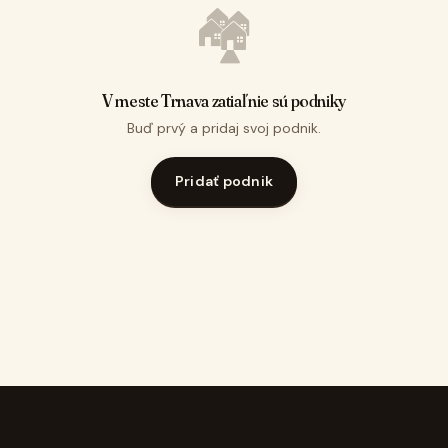
🏘️
V meste Trnava zatiaľ nie sú podniky
Buď prvý a pridaj svoj podnik.
Pridať podnik