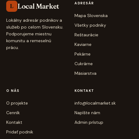
ADRESÁR
Local Market
L
Mapa Slovenska
Lokálny adresár podnikov a
Všetky podniky
služieb po celom Slovensku.
Podporujeme miestnu
Reštaurácie
komunitu a remeselnú
Kaviarne
prácu.
Pekárne
Cukrárne
Mäsiarstva
O NÁS
KONTAKT
O projekte
info@localmarket.sk
Cenník
Napíšte nám
Kontakt
Admin prístup
Pridať podnik