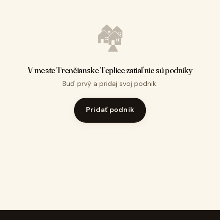
🏘️
V meste Trenčianske Teplice zatiaľ nie sú podniky
Buď prvý a pridaj svoj podnik.
Pridať podnik