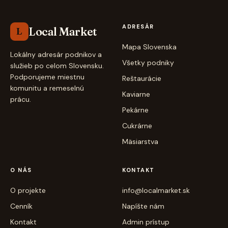
ADRESÁR
Local Market
L
Mapa Slovenska
Lokálny adresár podnikov a
Všetky podniky
služieb po celom Slovensku.
Podporujeme miestnu
Reštaurácie
komunitu a remeselnú
Kaviarne
prácu.
Pekárne
Cukrárne
Mäsiarstva
O NÁS
KONTAKT
O projekte
info@localmarket.sk
Cenník
Napíšte nám
Kontakt
Admin prístup