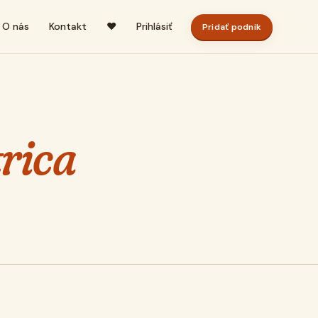
O nás
Kontakt
♥
Prihlásiť
Pridať podnik
rica