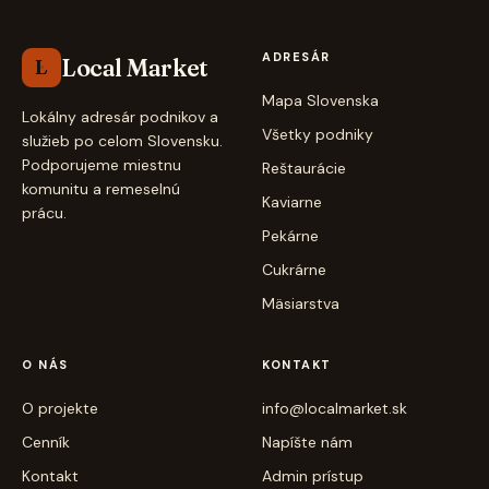
ADRESÁR
Local Market
L
Mapa Slovenska
Lokálny adresár podnikov a
Všetky podniky
služieb po celom Slovensku.
Podporujeme miestnu
Reštaurácie
komunitu a remeselnú
Kaviarne
prácu.
Pekárne
Cukrárne
Mäsiarstva
O NÁS
KONTAKT
O projekte
info@localmarket.sk
Cenník
Napíšte nám
Kontakt
Admin prístup