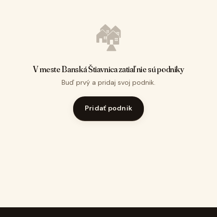
🏘️
V meste Banská Štiavnica zatiaľ nie sú podniky
Buď prvý a pridaj svoj podnik.
Pridať podnik