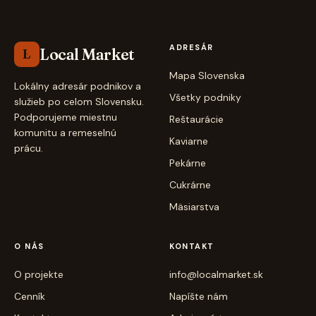
ADRESÁR
Local Market
L
Mapa Slovenska
Lokálny adresár podnikov a
Všetky podniky
služieb po celom Slovensku.
Podporujeme miestnu
Reštaurácie
komunitu a remeselnú
Kaviarne
prácu.
Pekárne
Cukrárne
Mäsiarstva
O NÁS
KONTAKT
O projekte
info@localmarket.sk
Cenník
Napíšte nám