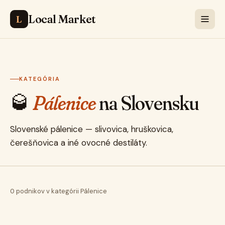
Local Market
L
KATEGÓRIA
🥃
Pálenice
na Slovensku
Slovenské pálenice — slivovica, hruškovica,
čerešňovica a iné ovocné destiláty.
0 podnikov v kategórii Pálenice