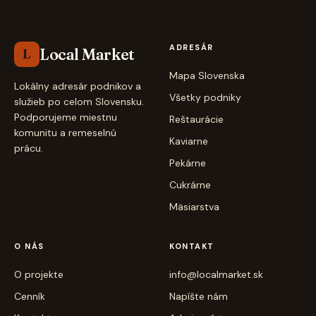
ADRESÁR
Local Market
L
Mapa Slovenska
Lokálny adresár podnikov a
Všetky podniky
služieb po celom Slovensku.
Podporujeme miestnu
Reštaurácie
komunitu a remeselnú
Kaviarne
prácu.
Pekárne
Cukrárne
Mäsiarstva
O NÁS
KONTAKT
O projekte
info@localmarket.sk
Cenník
Napíšte nám