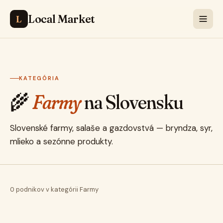
Local Market
L
KATEGÓRIA
🌾
Farmy
na Slovensku
Slovenské farmy, salaše a gazdovstvá — bryndza, syr,
mlieko a sezónne produkty.
0 podnikov v kategórii Farmy