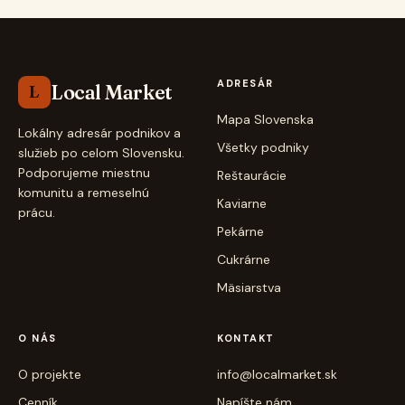
ADRESÁR
Local Market
L
Mapa Slovenska
Lokálny adresár podnikov a
Všetky podniky
služieb po celom Slovensku.
Podporujeme miestnu
Reštaurácie
komunitu a remeselnú
Kaviarne
prácu.
Pekárne
Cukrárne
Mäsiarstva
O NÁS
KONTAKT
O projekte
info@localmarket.sk
Cenník
Napíšte nám