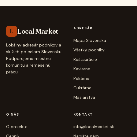
ADRESÁR
Local Market
L
Mapa Slovenska
Lokálny adresár podnikov a
Všetky podniky
služieb po celom Slovensku.
Podporujeme miestnu
Reštaurácie
komunitu a remeselnú
Kaviarne
prácu.
Pekárne
Cukrárne
Mäsiarstva
O NÁS
KONTAKT
O projekte
info@localmarket.sk
Cenník
Napíšte nám